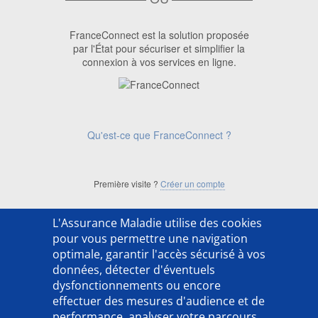
FranceConnect est la solution proposée
par l'État pour sécuriser et simplifier la
connexion à vos services en ligne.
Qu'est-ce que FranceConnect ?
Première visite ?
Créer un compte
L'Assurance Maladie utilise des cookies
['ACSO254202LX']
pour vous permettre une navigation
optimale, garantir l'accès sécurisé à vos
données, détecter d'éventuels
dysfonctionnements ou encore
effectuer des mesures d'audience et de
performance, analyser votre parcours