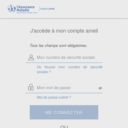
Aide pour le numéro de sécurité
sociale
Saisissez votre numéro de sécurité
sociale à 13 chiffres.
J'accède à mon compte ameli
Attention, si vous êtes ayant droit,
saisissez le numéro de sécurité sociale
de la personne à laquelle vous êtes
rattaché.
Tous les champs sont obligatoires.
Où trouver mon numéro de sécurité
sociale ?
Mot de passe oublié ?
ME CONNECTER
OU