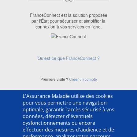
FranceConnect est la solution proposée
par l'État pour sécuriser et simplifier la
connexion à vos services en ligne.
Qu'est-ce que FranceConnect ?
Première visite ?
Créer un compte
L'Assurance Maladie utilise des cookies
['ACSO254202LX']
pour vous permettre une navigation
optimale, garantir l'accès sécurisé à vos
données, détecter d'éventuels
dysfonctionnements ou encore
effectuer des mesures d'audience et de
performance, analyser votre parcours