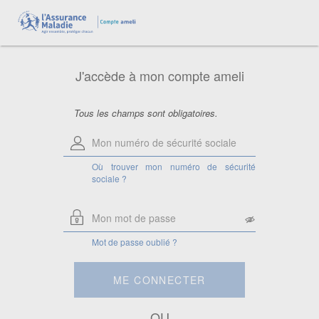
Aide pour le numéro de sécurité
sociale
Saisissez votre numéro de sécurité
sociale à 13 chiffres.
J'accède à mon compte ameli
Attention, si vous êtes ayant droit,
saisissez le numéro de sécurité sociale
de la personne à laquelle vous êtes
rattaché.
Tous les champs sont obligatoires.
Où trouver mon numéro de sécurité
sociale ?
Mot de passe oublié ?
ME CONNECTER
OU