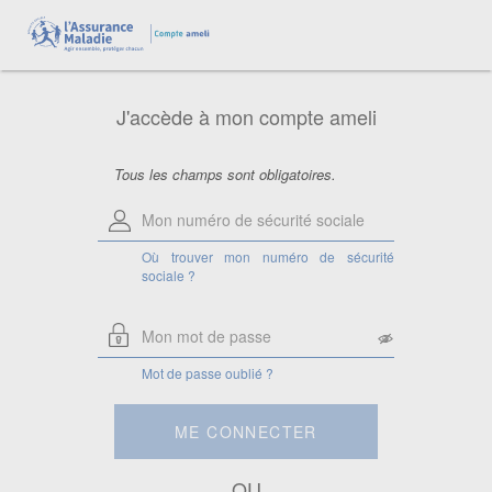
Aide pour le numéro de sécurité
sociale
Saisissez votre numéro de sécurité
sociale à 13 chiffres.
J'accède à mon compte ameli
Attention, si vous êtes ayant droit,
saisissez le numéro de sécurité sociale
de la personne à laquelle vous êtes
rattaché.
Tous les champs sont obligatoires.
Où trouver mon numéro de sécurité
sociale ?
Mot de passe oublié ?
ME CONNECTER
OU