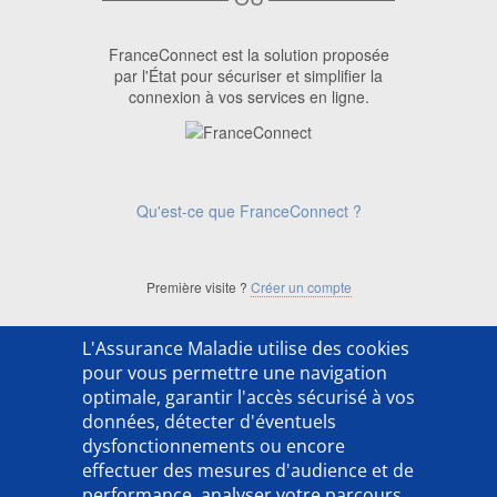
FranceConnect est la solution proposée
par l'État pour sécuriser et simplifier la
connexion à vos services en ligne.
Qu'est-ce que FranceConnect ?
Première visite ?
Créer un compte
L'Assurance Maladie utilise des cookies
['ACSO254202LX']
pour vous permettre une navigation
optimale, garantir l'accès sécurisé à vos
données, détecter d'éventuels
dysfonctionnements ou encore
effectuer des mesures d'audience et de
performance, analyser votre parcours