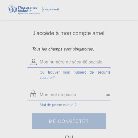
Aide pour le numéro de sécurité
sociale
Saisissez votre numéro de sécurité
sociale à 13 chiffres.
J'accède à mon compte ameli
Attention, si vous êtes ayant droit,
saisissez le numéro de sécurité sociale
de la personne à laquelle vous êtes
rattaché.
Tous les champs sont obligatoires.
Où trouver mon numéro de sécurité
sociale ?
Mot de passe oublié ?
ME CONNECTER
OU