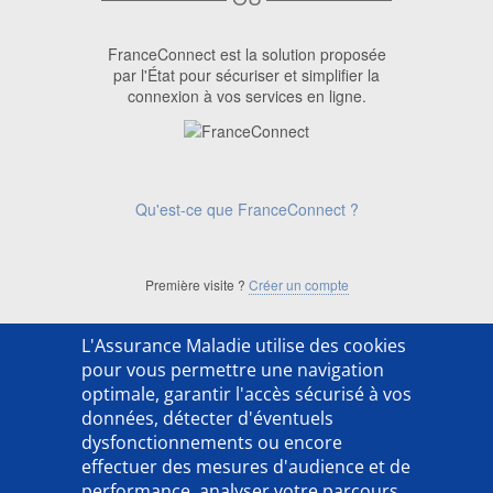
FranceConnect est la solution proposée
par l'État pour sécuriser et simplifier la
connexion à vos services en ligne.
Qu'est-ce que FranceConnect ?
Première visite ?
Créer un compte
L'Assurance Maladie utilise des cookies
['ACSO254202LX']
pour vous permettre une navigation
optimale, garantir l'accès sécurisé à vos
données, détecter d'éventuels
dysfonctionnements ou encore
effectuer des mesures d'audience et de
performance, analyser votre parcours