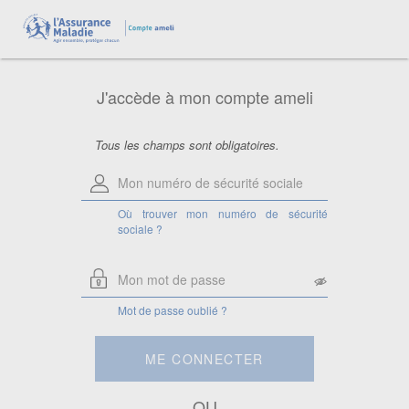
Aide pour le numéro de sécurité
sociale
Saisissez votre numéro de sécurité
sociale à 13 chiffres.
J'accède à mon compte ameli
Attention, si vous êtes ayant droit,
saisissez le numéro de sécurité sociale
de la personne à laquelle vous êtes
rattaché.
Tous les champs sont obligatoires.
Où trouver mon numéro de sécurité
sociale ?
Mot de passe oublié ?
ME CONNECTER
OU