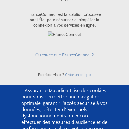
FranceConnect est la solution proposée
par l'État pour sécuriser et simplifier la
connexion à vos services en ligne.
Qu'est-ce que FranceConnect ?
Première visite ?
Créer un compte
L'Assurance Maladie utilise des cookies
['ACSO254202LX']
pour vous permettre une navigation
optimale, garantir l'accès sécurisé à vos
données, détecter d'éventuels
dysfonctionnements ou encore
effectuer des mesures d'audience et de
performance, analyser votre parcours