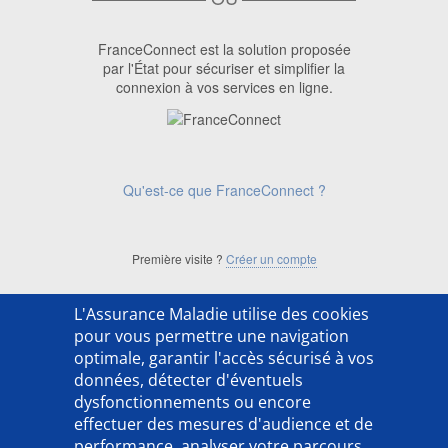
FranceConnect est la solution proposée
par l'État pour sécuriser et simplifier la
connexion à vos services en ligne.
Qu'est-ce que FranceConnect ?
Première visite ?
Créer un compte
L'Assurance Maladie utilise des cookies
['ACSO254202LX']
pour vous permettre une navigation
optimale, garantir l'accès sécurisé à vos
données, détecter d'éventuels
dysfonctionnements ou encore
effectuer des mesures d'audience et de
performance, analyser votre parcours