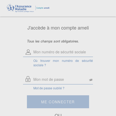
Aide pour le numéro de sécurité
sociale
Saisissez votre numéro de sécurité
sociale à 13 chiffres.
J'accède à mon compte ameli
Attention, si vous êtes ayant droit,
saisissez le numéro de sécurité sociale
de la personne à laquelle vous êtes
rattaché.
Tous les champs sont obligatoires.
Où trouver mon numéro de sécurité
sociale ?
Mot de passe oublié ?
ME CONNECTER
OU