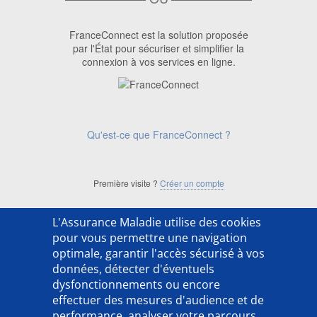
FranceConnect est la solution proposée
par l'État pour sécuriser et simplifier la
connexion à vos services en ligne.
Qu'est-ce que FranceConnect ?
Première visite ?
Créer un compte
L'Assurance Maladie utilise des cookies
['ACSO254202LX']
pour vous permettre une navigation
optimale, garantir l'accès sécurisé à vos
données, détecter d'éventuels
dysfonctionnements ou encore
effectuer des mesures d'audience et de
performance, analyser votre parcours