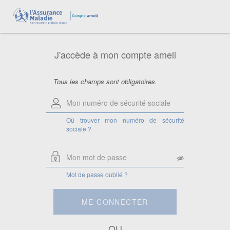
Aide pour le numéro de sécurité
sociale
Saisissez votre numéro de sécurité
sociale à 13 chiffres.
J'accède à mon compte ameli
Attention, si vous êtes ayant droit,
saisissez le numéro de sécurité sociale
de la personne à laquelle vous êtes
rattaché.
Tous les champs sont obligatoires.
Où trouver mon numéro de sécurité
sociale ?
Mot de passe oublié ?
ME CONNECTER
OU