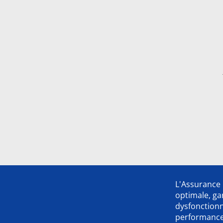
L'Assurance 
optimale, ga
dysfonction
performance,