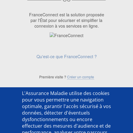
FranceConnect est la solution proposée
par l'État pour sécuriser et simplifier la
connexion à vos services en ligne.
Qu'est-ce que FranceConnect ?
Première visite ?
Créer un compte
L'Assurance Maladie utilise des cookies
['ACSO254202LX']
pour vous permettre une navigation
optimale, garantir l'accès sécurisé à vos
données, détecter d'éventuels
dysfonctionnements ou encore
effectuer des mesures d'audience et de
performance, analyser votre parcours