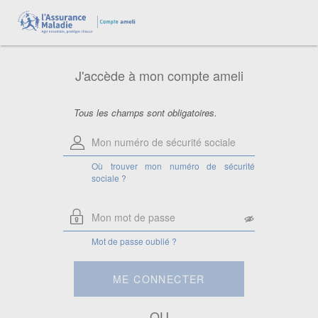
Aide pour le numéro de sécurité
sociale
Saisissez votre numéro de sécurité
sociale à 13 chiffres.
J'accède à mon compte ameli
Attention, si vous êtes ayant droit,
saisissez le numéro de sécurité sociale
de la personne à laquelle vous êtes
rattaché.
Tous les champs sont obligatoires.
Où trouver mon numéro de sécurité
sociale ?
Mot de passe oublié ?
ME CONNECTER
OU