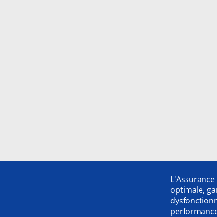
L'Assurance 
optimale, ga
dysfonction
performance,