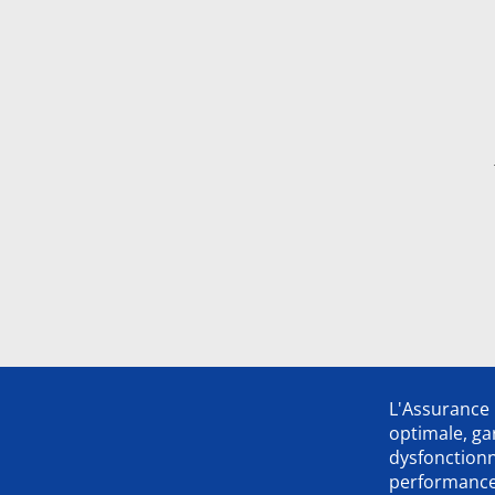
L'Assurance 
optimale, ga
dysfonction
performance,