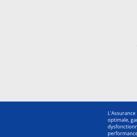
L'Assurance 
optimale, ga
dysfonction
performance,