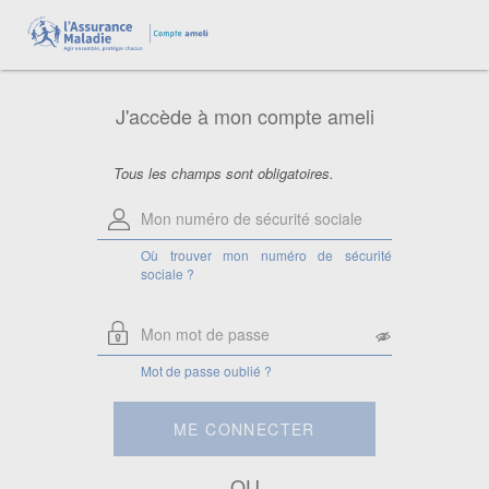
Aide pour le numéro de sécurité
sociale
Saisissez votre numéro de sécurité
sociale à 13 chiffres.
J'accède à mon compte ameli
Attention, si vous êtes ayant droit,
saisissez le numéro de sécurité sociale
de la personne à laquelle vous êtes
rattaché.
Tous les champs sont obligatoires.
Où trouver mon numéro de sécurité
sociale ?
Mot de passe oublié ?
ME CONNECTER
OU