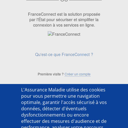
FranceConnect est la solution proposée
par l'État pour sécuriser et simplifier la
connexion à vos services en ligne.
Qu'est-ce que FranceConnect ?
Première visite ?
Créer un compte
L'Assurance Maladie utilise des cookies
['ACSO254202LX']
pour vous permettre une navigation
optimale, garantir l'accès sécurisé à vos
données, détecter d'éventuels
dysfonctionnements ou encore
effectuer des mesures d'audience et de
performance, analyser votre parcours