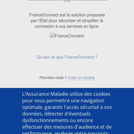
FranceConnect est la solution proposée
par l'État pour sécuriser et simplifier la
connexion à vos services en ligne.
Qu'est-ce que FranceConnect ?
Première visite ?
Créer un compte
L'Assurance Maladie utilise des cookies
['ACSO254202LX']
pour vous permettre une navigation
optimale, garantir l'accès sécurisé à vos
données, détecter d'éventuels
dysfonctionnements ou encore
effectuer des mesures d'audience et de
performance, analyser votre parcours