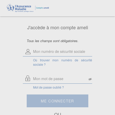
Aide pour le numéro de sécurité
sociale
Saisissez votre numéro de sécurité
sociale à 13 chiffres.
J'accède à mon compte ameli
Attention, si vous êtes ayant droit,
saisissez le numéro de sécurité sociale
de la personne à laquelle vous êtes
rattaché.
Tous les champs sont obligatoires.
Où trouver mon numéro de sécurité
sociale ?
Mot de passe oublié ?
ME CONNECTER
OU