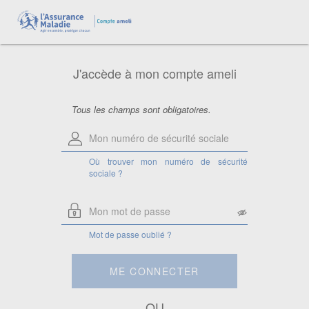
Aide pour le numéro de sécurité
sociale
Saisissez votre numéro de sécurité
sociale à 13 chiffres.
J'accède à mon compte ameli
Attention, si vous êtes ayant droit,
saisissez le numéro de sécurité sociale
de la personne à laquelle vous êtes
rattaché.
Tous les champs sont obligatoires.
Où trouver mon numéro de sécurité
sociale ?
Mot de passe oublié ?
ME CONNECTER
OU