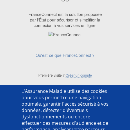
FranceConnect est la solution proposée
par l'État pour sécuriser et simplifier la
connexion à vos services en ligne.
Qu'est-ce que FranceConnect ?
Première visite ?
Créer un compte
L'Assurance Maladie utilise des cookies
['ACSO254202LX']
pour vous permettre une navigation
optimale, garantir l'accès sécurisé à vos
données, détecter d'éventuels
dysfonctionnements ou encore
effectuer des mesures d'audience et de
performance, analyser votre parcours