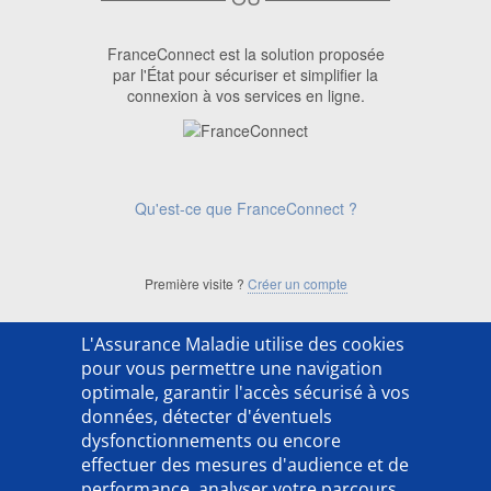
FranceConnect est la solution proposée
par l'État pour sécuriser et simplifier la
connexion à vos services en ligne.
Qu'est-ce que FranceConnect ?
Première visite ?
Créer un compte
L'Assurance Maladie utilise des cookies
['ACSO254202LX']
pour vous permettre une navigation
optimale, garantir l'accès sécurisé à vos
données, détecter d'éventuels
dysfonctionnements ou encore
effectuer des mesures d'audience et de
performance, analyser votre parcours