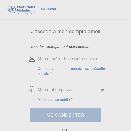
Aide pour le numéro de sécurité
sociale
Saisissez votre numéro de sécurité
sociale à 13 chiffres.
J'accède à mon compte ameli
Attention, si vous êtes ayant droit,
saisissez le numéro de sécurité sociale
de la personne à laquelle vous êtes
rattaché.
Tous les champs sont obligatoires.
Où trouver mon numéro de sécurité
sociale ?
Mot de passe oublié ?
ME CONNECTER
OU