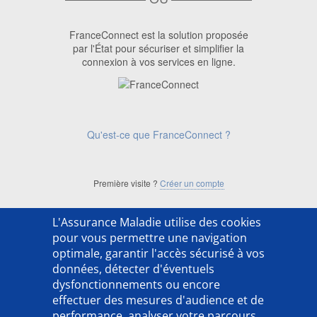
FranceConnect est la solution proposée
par l'État pour sécuriser et simplifier la
connexion à vos services en ligne.
Qu'est-ce que FranceConnect ?
Première visite ?
Créer un compte
L'Assurance Maladie utilise des cookies
['ACSO254202LX']
pour vous permettre une navigation
optimale, garantir l'accès sécurisé à vos
données, détecter d'éventuels
dysfonctionnements ou encore
effectuer des mesures d'audience et de
performance, analyser votre parcours