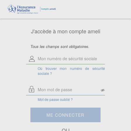
Aide pour le numéro de sécurité
sociale
Saisissez votre numéro de sécurité
sociale à 13 chiffres.
J'accède à mon compte ameli
Attention, si vous êtes ayant droit,
saisissez le numéro de sécurité sociale
de la personne à laquelle vous êtes
rattaché.
Tous les champs sont obligatoires.
Où trouver mon numéro de sécurité
sociale ?
Mot de passe oublié ?
ME CONNECTER
OU